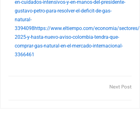
en-cuidados-intensivos-y-en-manos-del-presidente-
gustavo-petro-para-resolver-el-deficit-de-gas-
natural-
3394098https://www.eltiempo.com/economia/sectores/
2025-y-hasta-nuevo-aviso-colombia-tendra-que-
comprar-gas-natural-en-el-mercado-internacional-
3366461
Next Post